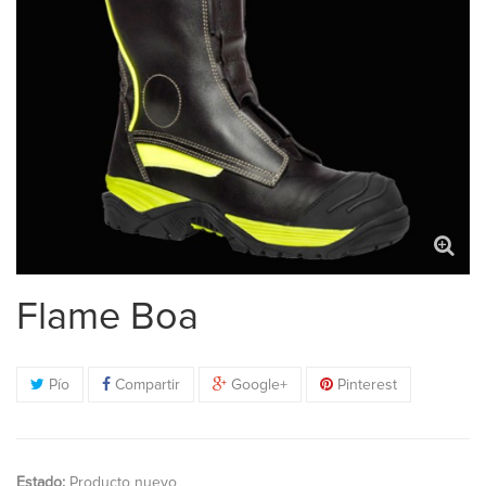
Flame Boa
Pío
Compartir
Google+
Pinterest
Estado:
Producto nuevo