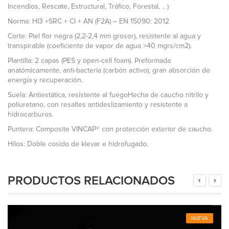
Incendios, Rescate, Estructural, Tráfico, Forestal, .. )
Norma: HI3 +SRC + CI + AN (F2A) – EN 15090: 2012
Corte: Piel flor negra (2,2-2,4 mm grosor), resistente al agua y
transpirable (coeficiente de vapor de agua >40 mgrs/cm2).
Plantilla: 2 capas (PES y open-cell foam). Preformada
anatómicamente, anti-bacteria (carbón activo), gran absorción de
energía y recuperación.
Suela: Antiestática, resistente al fuegoHecha de caucho nitrilo y
poliuretano, con resaltes antideslizamiento y resistente a
hidrocarburos.
Puntera: Composite VINCAP® con protección exterior de caucho.
Hilos: Doble cosido de klevar e hidrofugado.
PRODUCTOS RELACIONADOS
‹
›
NUEVA