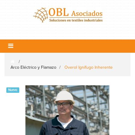
Navegación
Toggle
>
Arco Eléctrico y Flamazo
>
Overol Ignifugo Inherente
Nuevo