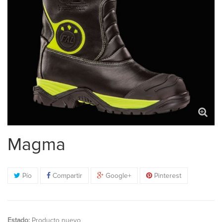
Magma
Pío
Compartir
Google+
Pinterest
Estado:
Producto nuevo